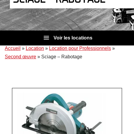
Voir les locations
Accueil
»
Location
»
Location pour Professionnels
»
Second œuvre
»
Sciage – Rabotage