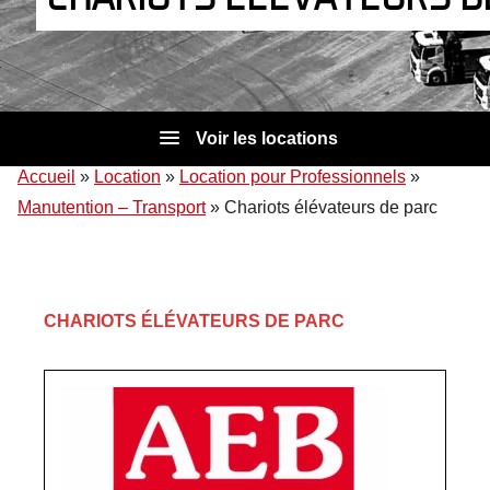
Voir les locations
Accueil
»
Location
»
Location pour Professionnels
»
Manutention – Transport
»
Chariots élévateurs de parc
CHARIOTS ÉLÉVATEURS DE PARC