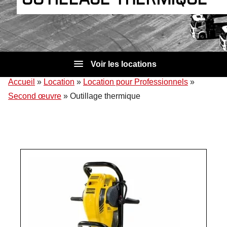
Voir les locations
Accueil
»
Location
»
Location pour Professionnels
»
Second œuvre
»
Outillage thermique