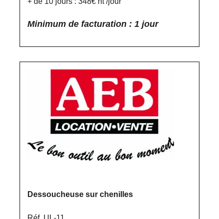
+ de 10 jours : 348€ ht /jour
Minimum de facturation : 1 jour
Dessoucheuse sur chenilles
Réf. UL-11