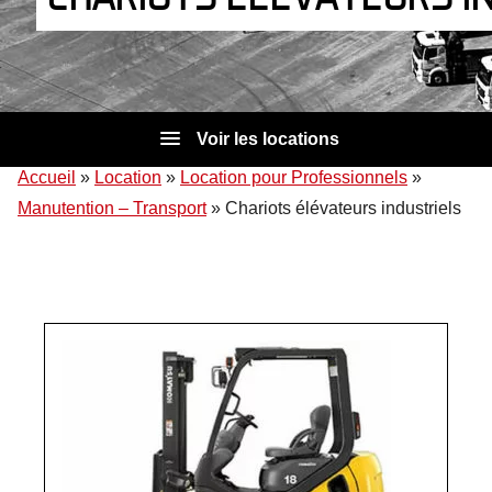
Voir les locations
Accueil
»
Location
»
Location pour Professionnels
»
Manutention – Transport
»
Chariots élévateurs industriels