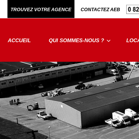
Aller
TROUVEZ VOTRE AGENCE
CONTACTEZ AEB
au
contenu
ACCUEIL
QUI SOMMES-NOUS ?
LOC