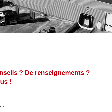
nseils ? De renseignements ?
us !
s
m *