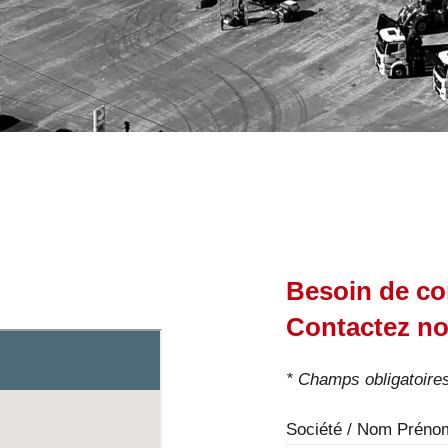
Besoin de co
Contactez no
* Champs obligatoire
Société / Nom Préno