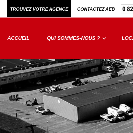
Aller
TROUVEZ VOTRE AGENCE
CONTACTEZ AEB
au
contenu
ACCUEIL
QUI SOMMES-NOUS ?
LOC