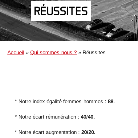
RÉUSSITES
Accueil
»
Qui sommes-nous ?
»
Réussites
Information impor
* Notre index égalité femmes-hommes :
88.
* Notre écart rémunération :
40/40.
* Notre écart augmentation :
20/20.