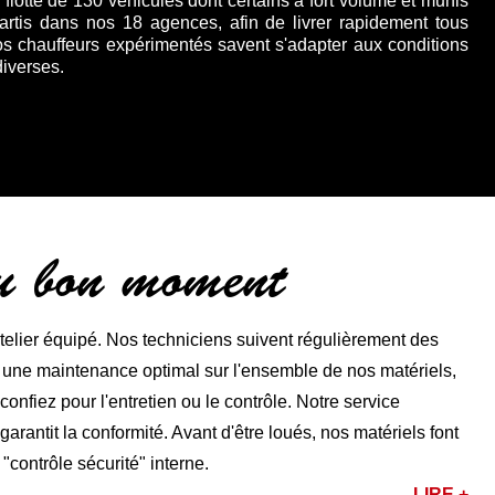
lotte de 130 véhicules dont certains à fort volume et munis
partis dans nos 18 agences, afin de livrer rapidement tous
os chauffeurs expérimentés savent s'adapter aux conditions
diverses.
au bon moment
lier équipé. Nos techniciens suivent régulièrement des
r une maintenance optimal sur l'ensemble de nos matériels,
nfiez pour l'entretien ou le contrôle. Notre service
rantit la conformité. Avant d'être loués, nos matériels font
 "contrôle sécurité" interne.
LIRE +