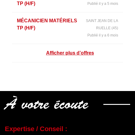
TP (H/F)
Publié il y a 5 mois
MÉCANICIEN MATÉRIELS
SAINT JEAN DE LA
TP (H/F)
RUELLE (45)
Publié il y a 6 mois
Afficher plus d’offres
À votre écoute
Expertise / Conseil :