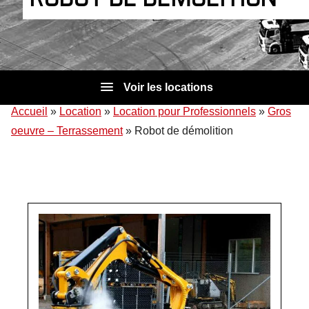
Voir les locations
Accueil
»
Location
»
Location pour Professionnels
»
Gros
oeuvre – Terrassement
»
Robot de démolition