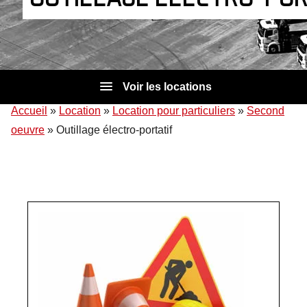
Voir les locations
Accueil
»
Location
»
Location pour particuliers
»
Second
oeuvre
»
Outillage électro-portatif