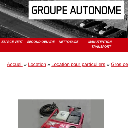
GROUPE AUTONOME
ESPACE VERT
SECOND OEUVRE
NETTOYAGE
MANUTENTION –
TRANSPORT
Accueil
»
Location
»
Location pour particuliers
»
Gros oe