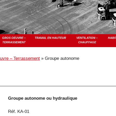
GROS OEUVRE –
TRAVAIL EN HAUTEUR
VENTILATION –
HABI
TERRASSEMENT
CHAUFFAGE
uvre – Terrassement
»
Groupe autonome
Groupe autonome ou hydraulique
Réf. KA-01