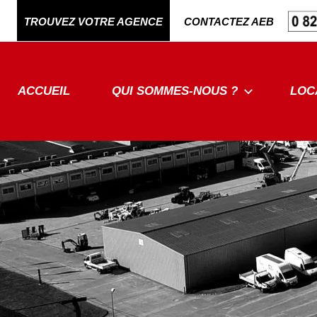
Aller
TROUVEZ VOTRE AGENCE
CONTACTEZ AEB
au
contenu
ACCUEIL
QUI SOMMES-NOUS ?
LOC