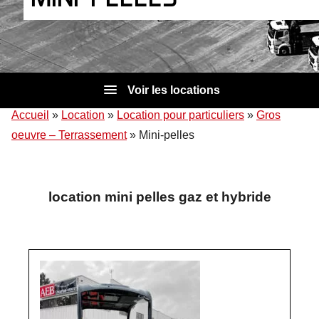
Voir les locations
Accueil
»
Location
»
Location pour particuliers
»
Gros
oeuvre – Terrassement
»
Mini-pelles
location mini pelles gaz et hybride