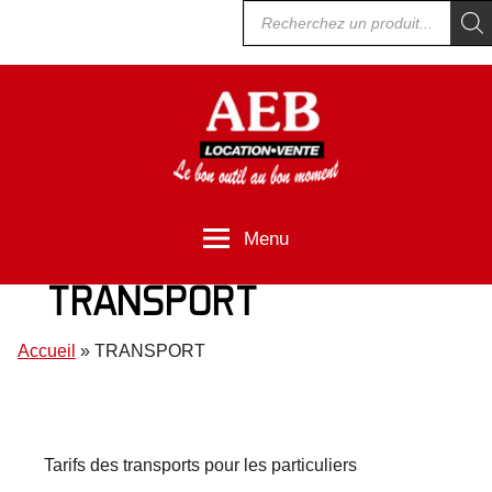
Recherche
Aller
de
au
produits
contenu
AEB
Location
et
Menu
vente
TRANSPORT
de
matériel
Accueil
»
TRANSPORT
Tarifs des transports pour les particuliers