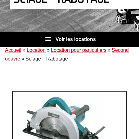
Voir les locations
Accueil
»
Location
»
Location pour particuliers
»
Second
oeuvre
»
Sciage – Rabotage