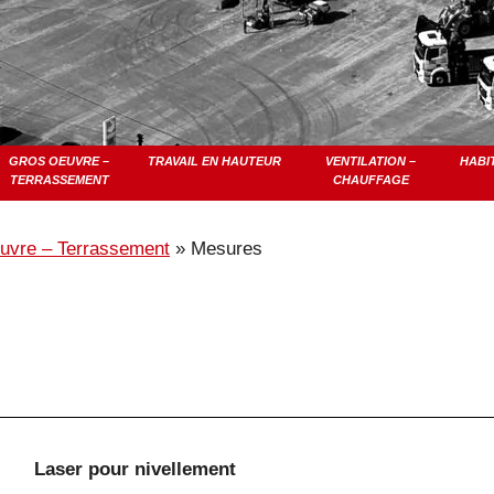
GROS OEUVRE –
TRAVAIL EN HAUTEUR
VENTILATION –
HABI
TERRASSEMENT
CHAUFFAGE
uvre – Terrassement
»
Mesures
Laser pour nivellement