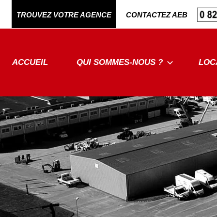
Aller
TROUVEZ VOTRE AGENCE
CONTACTEZ AEB
au
contenu
ACCUEIL
QUI SOMMES-NOUS ?
LOC