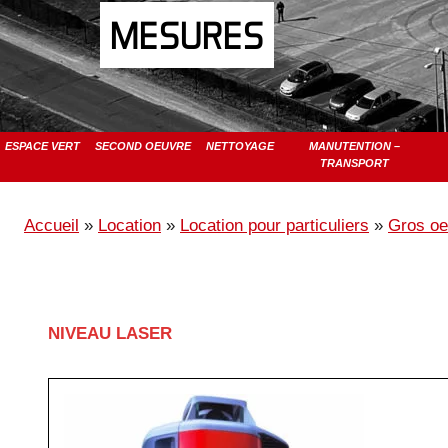
MESURES
ESPACE VERT
SECOND OEUVRE
NETTOYAGE
MANUTENTION –
TRANSPORT
Accueil
»
Location
»
Location pour particuliers
»
Gros oe
NIVEAU LASER