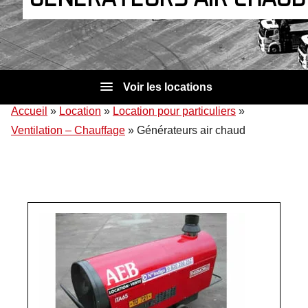
Voir les locations
Accueil
»
Location
»
Location pour particuliers
»
Ventilation – Chauffage
»
Générateurs air chaud