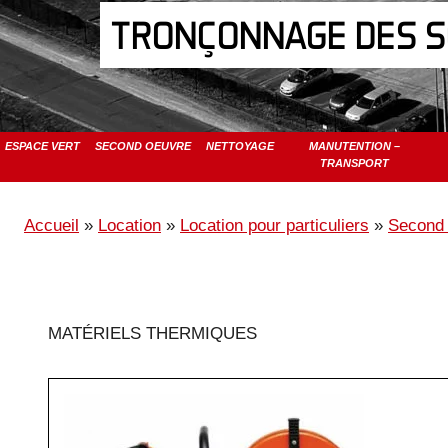
TRONÇONNAGE DES 
ESPACE VERT
SECOND OEUVRE
NETTOYAGE
MANUTENTION –
TRANSPORT
Accueil
»
Location
»
Location pour particuliers
»
Second
MATÉRIELS THERMIQUES