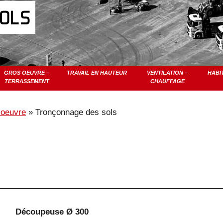
SOLS
GROS OEUVRE –
TRAVAIL EN HAUTEUR
VENTILATION –
HABI
TERRASSEMENT
CHAUFFAGE
 oeuvre
»
Tronçonnage des sols
Découpeuse Ø 300