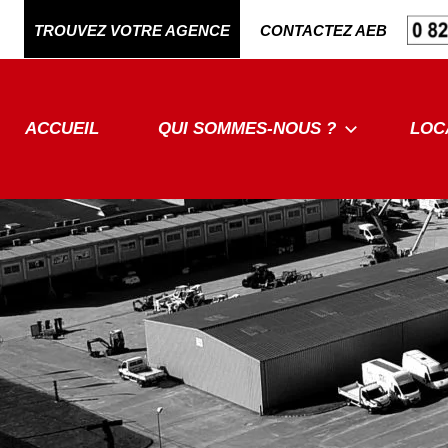
Aller
TROUVEZ VOTRE AGENCE
CONTACTEZ AEB
au
contenu
ACCUEIL
QUI SOMMES-NOUS ?
LOC