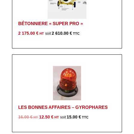
BÉTONNIERE « SUPER PRO »
2 175.00
€
2 610.00
€
LES BONNES AFFAIRES – GYROPHARES
Le
Le
16.00
€
12.50
€
15.00
€
prix
prix
initial
actuel