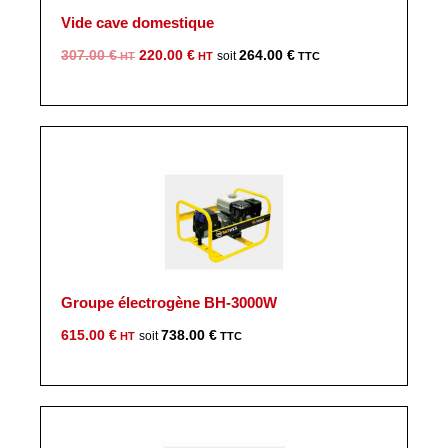
Vide cave domestique
Le
Le
307.00
€
220.00
€
264.00
€
prix
prix
initial
actuel
était :
est :
307.00 €.
220.00 €.
Groupe électrogène BH-3000W
615.00
€
738.00
€