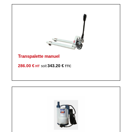
était :
est :
16.00 €.
12.50 €.
Transpalette manuel
286.00
€
343.20
€