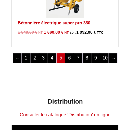
Bétonnière électrique super pro 350
Le
Le
1 849.00
€
1 660.00
€
1 992.00
€
prix
prix
initial
actuel
était :
est :
←
1
2
3
4
5
6
7
8
9
10
→
1
1
849.00 €.
660.00 €.
Distribution
Consulter le catalogue ‘Distribution' en ligne