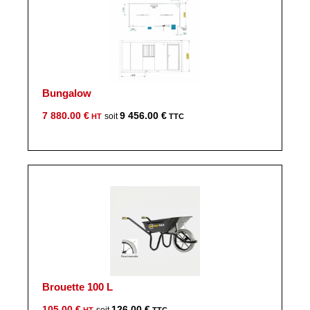
Bungalow
7 880.00
€
9 456.00
€
Brouette 100 L
105.00
€
126.00
€