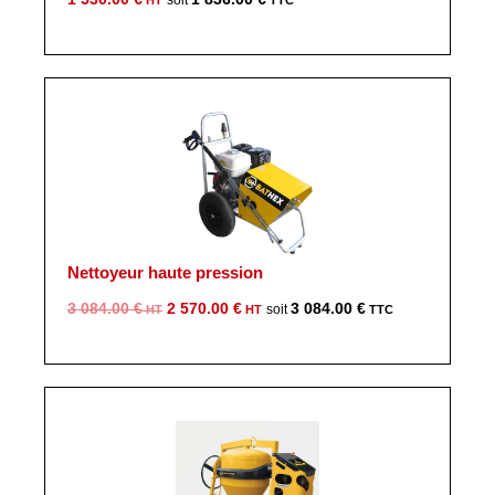
Nettoyeur haute pression
Le
Le
3 084.00
€
2 570.00
€
3 084.00
€
prix
prix
initial
actuel
était :
est :
3
2
084.00 €.
570.00 €.