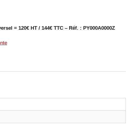
iversel = 120€ HT / 144€ TTC – Réf. : PY000A0000Z
nte