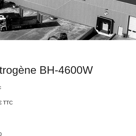
ctrogène BH-4600W
0€ TTC
0