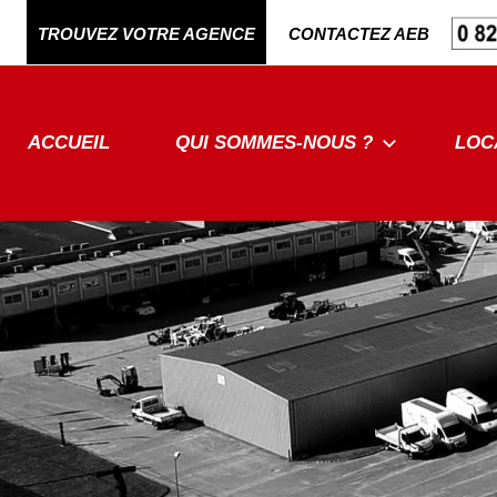
Aller
TROUVEZ VOTRE AGENCE
CONTACTEZ AEB
au
contenu
ACCUEIL
QUI SOMMES-NOUS ?
LOC