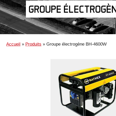
GROUPE ÉLECTROGÈ
Accueil
»
Produits
»
Groupe électrogène BH-4600W