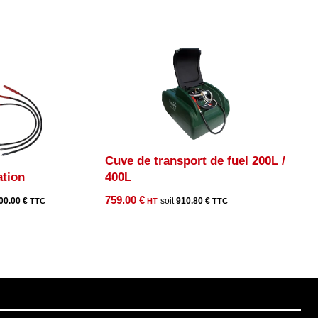
Cuve de transport de fuel 200L /
ation
400L
759.00
€
00.00
€
910.80
€
l
0 €.