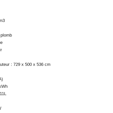
cm3
 plomb
ue
ir
auteur : 729 x 500 x 536 cm
A)
/kWh
 11L
W