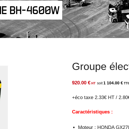
NE BH-4600W
Groupe éle
920.00
€
1 104.00
€
+éco taxe 2.33€ HT / 2.8
Caractéristiques :
Moteur : HONDA GX27