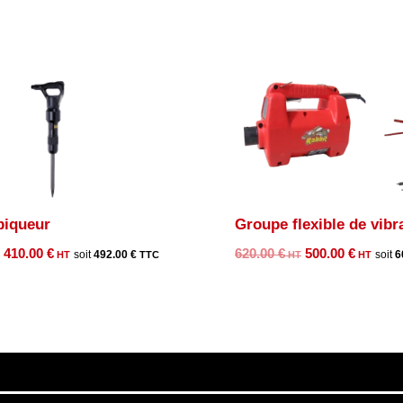
piqueur
Groupe flexible de vibr
Le
Le
Le
Le
410.00
€
620.00
€
500.00
€
492.00
€
6
prix
prix
prix
prix
initial
actuel
initial
actue
était :
est :
était :
est :
528.00 €.
410.00 €.
620.00 €.
500.0