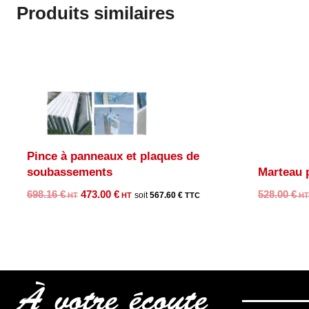
Produits similaires
Pince à panneaux et plaques de
soubassements
Marteau 
Le
Le
698.16
€
473.00
€
528.00
€
567.60
€
prix
prix
initial
actuel
était :
est :
698.16 €.
473.00 €.
À votre écoute