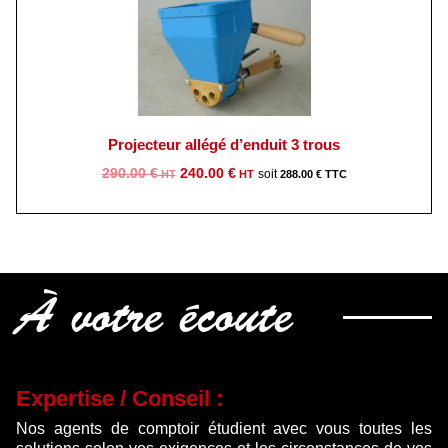
415.00 €.
025.00 €.
Projecteur allégé d’enduit 3 trous
Le
Le
290.00
€
240.00
€
288.00
€
prix
prix
initial
actuel
était :
est :
290.00 €.
240.00 €.
À votre écoute
Expertise / Conseil :
Nos agents de comptoir étudient avec vous toutes les