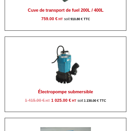
Cuve de transport de fuel 200L / 400L
759.00
€
910.80
€
Électropompe submersible
Le
Le
1 415.00
€
1 025.00
€
1 230.00
€
prix
prix
initial
actuel
était :
est :
1
1