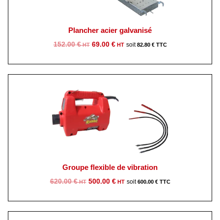
Plancher acier galvanisé
Le
Le
152.00
€
69.00
€
82.80
€
prix
prix
initial
actuel
était :
est :
152.00 €.
69.00 €.
Groupe flexible de vibration
Le
Le
620.00
€
500.00
€
600.00
€
prix
prix
initial
actuel
était :
est :