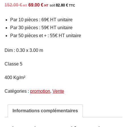
Le
Le
152.00
€
69.00
€
82.80
€
prix
prix
Par 10 pièces : 69€ HT unitaire
initial
actuel
Par 30 pièces : 59€ HT unitaire
était :
est :
Par 50 pièces et + : 55€ HT unitaire
152.00 €.
69.00 €.
Dim : 0.30 x 3.00 m
Classe 5
400 Kg/m²
Catégories :
promotion
,
Vente
Informations complémentaires