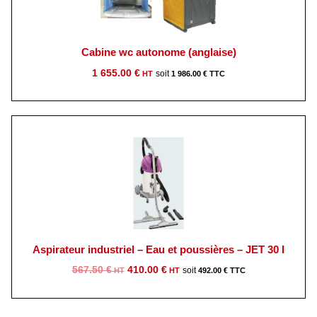
Cabine wc autonome (anglaise)
1 655.00
€
1 986.00
€
Aspirateur industriel – Eau et poussières – JET 30 I
Le
Le
567.50
€
410.00
€
492.00
€
prix
prix
initial
actuel