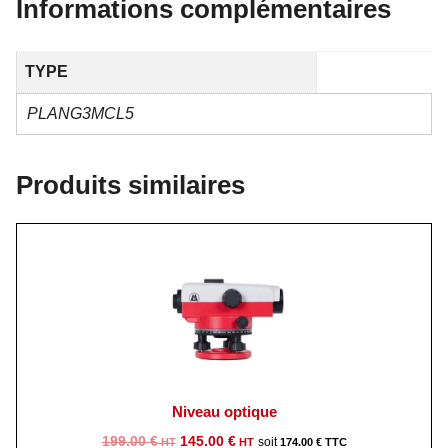
Informations complémentaires
TYPE
PLANG3MCL5
Produits similaires
Niveau optique
Le
Le
199.00
€
145.00
€
174.00
€