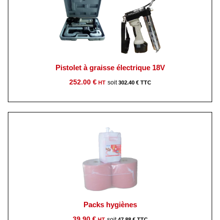
752.00 €.
565.00 €.
Pistolet à graisse électrique 18V
252.00
€
302.40
€
Packs hygiènes
39.90
€
47.88
€