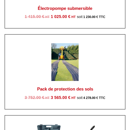
Électropompe submersible
Le
Le
1 415.00
€
1 025.00
€
1 230.00
€
prix
prix
initial
actuel
était :
est :
1
1
415.00 €.
025.00 €.
Pack de protection des sols
Le
Le
3 752.00
€
3 565.00
€
4 278.00
€
prix
prix
initial
actuel
était :
est :
3
3