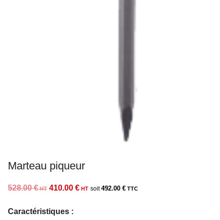
Marteau piqueur
Le
Le
528.00
€
410.00
€
492.00
€
prix
prix
Caractéristiques :
initial
actuel