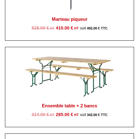
Marteau piqueur
Le
Le
528.00
€
410.00
€
492.00
€
prix
prix
initial
actuel
était :
est :
528.00 €.
410.00 €.
Ensemble table + 2 bancs
Le
Le
314.00
€
285.00
€
342.00
€
prix
prix
initial
actuel
était :
est :