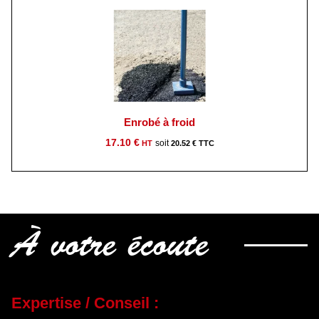
314.00 €.
285.00 €.
Enrobé à froid
17.10
€
20.52
€
À votre écoute
Expertise / Conseil :