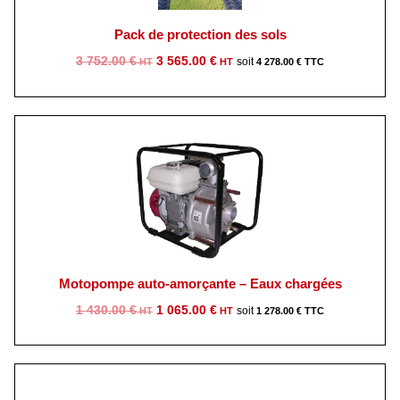
Pack de protection des sols
Le
Le
3 752.00
€
3 565.00
€
4 278.00
€
prix
prix
initial
actuel
était :
est :
3
3
752.00 €.
565.00 €.
Motopompe auto-amorçante – Eaux chargées
Le
Le
1 430.00
€
1 065.00
€
1 278.00
€
prix
prix
initial
actuel
était :
est :
1
1