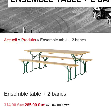
Accueil
»
Produits
»
Ensemble table + 2 bancs
Ensemble table + 2 bancs
Le
Le
314.00
€
285.00
€
342.00
€