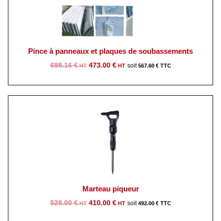
430.00 €.
065.00 €.
Pince à panneaux et plaques de soubassements
Le
Le
698.16
€
473.00
€
567.60
€
prix
prix
initial
actuel
était :
est :
698.16 €.
473.00 €.
Marteau piqueur
Le
Le
528.00
€
410.00
€
492.00
€
prix
prix