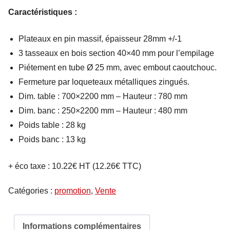
prix
prix
Caractéristiques :
initial
actuel
était :
est :
Plateaux en pin massif, épaisseur 28mm +/-1
314.00 €.
285.00 €.
3 tasseaux en bois section 40×40 mm pour l’empilage
Piétement en tube Ø 25 mm, avec embout caoutchouc.
Fermeture par loqueteaux métalliques zingués.
Dim. table : 700×2200 mm – Hauteur : 780 mm
Dim. banc : 250×2200 mm – Hauteur : 480 mm
Poids table : 28 kg
Poids banc : 13 kg
+ éco taxe : 10.22€ HT (12.26€ TTC)
Catégories :
promotion
,
Vente
Informations complémentaires