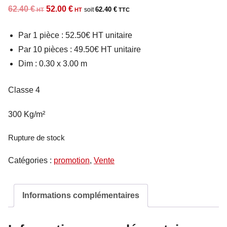
Le
Le
62.40
€
52.00
€
62.40
€
prix
prix
Par 1 pièce : 52.50€ HT unitaire
initial
actuel
Par 10 pièces : 49.50€ HT unitaire
était :
est :
Dim : 0.30 x 3.00 m
62.40 €.
52.00 €.
Classe 4
300 Kg/m²
Rupture de stock
Catégories :
promotion
,
Vente
Informations complémentaires