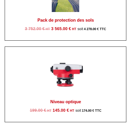
Pack de protection des sols
Le
Le
3 752.00
€
3 565.00
€
4 278.00
€
prix
prix
initial
actuel
était :
est :
3
3
752.00 €.
565.00 €.
Niveau optique
Le
Le
199.00
€
145.00
€
174.00
€
prix
prix
initial
actuel