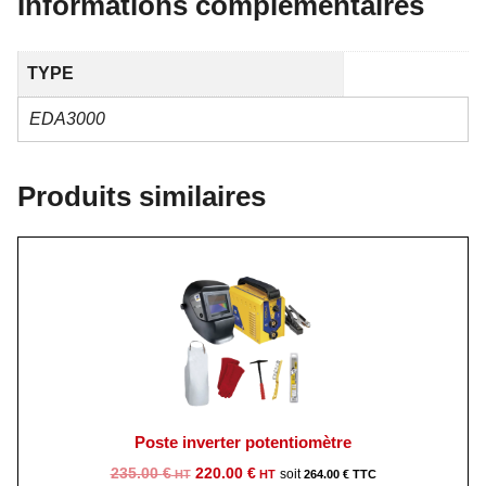
Informations complémentaires
TYPE
EDA3000
Produits similaires
Poste inverter potentiomètre
Le
Le
235.00
€
220.00
€
264.00
€