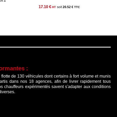
e
1
ix
17.10
€
20.52
€
ctuel
t :
65.00 €.
formantes :
lotte de 130 véhicules dont certains à fort volume et munis
partis dans nos 18 agences, afin de livrer rapidement tous
os chauffeurs expérimentés savent s'adapter aux conditions
diverses.