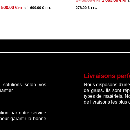
Le
L
1 430.00
€
1 065.00
€
Le
Le
prix
pr
500.00
€
600.00
€
278.00
€
prix
prix
initial
a
initial
actuel
était :
es
était :
est :
1
1
620.00 €.
500.00 €.
430.00 €.
0
Livraisons per
 solutions selon vos
Nous disposons d'une f
antier.
de grues. Ils sont ré
types de matériels. N
de livraisons les plus 
ation par notre service
 pour garantir la bonne