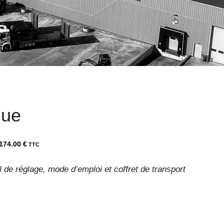
que
174.00
€
il de réglage, mode d’emploi et coffret de transport
el
:
.00 €.