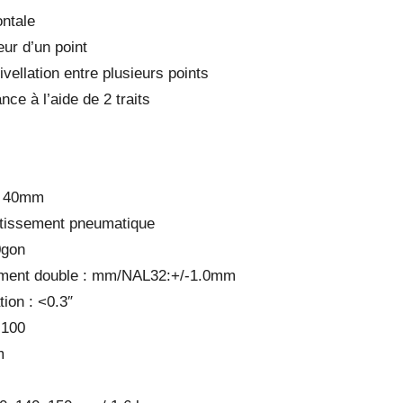
ontale
ur d’un point
vellation entre plusieurs points
ce à l’aide de 2 traits
 : 40mm
tissement pneumatique
0gon
lement double : mm/NAL32:+/-1.0mm
ion : <0.3″
 100
m