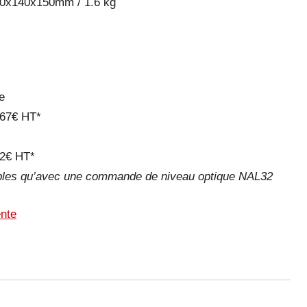
190x140x150mm / 1.6 kg
e
 67€ HT*
32€ HT*
ables qu’avec une commande de niveau optique NAL32
nte