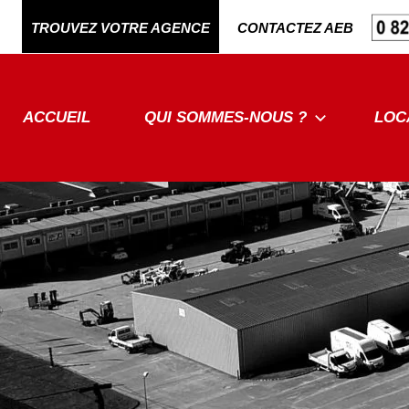
Aller
TROUVEZ VOTRE AGENCE
CONTACTEZ AEB
au
contenu
ACCUEIL
QUI SOMMES-NOUS ?
LOC