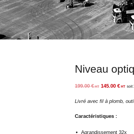
Niveau opti
Le
Le
199.00
€
145.00
€
prix
prix
Livré avec fil à plomb, out
initial
actu
était :
est 
Caractéristiques :
199.00 €.
145
Agrandissement 32x