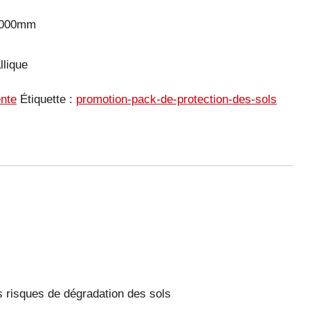
x1000mm
llique
nte
Étiquette :
promotion-pack-de-protection-des-sols
s risques de dégradation des sols