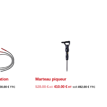
ation
Marteau piqueur
Le
Le
528.00
€
410.00
€
00.00
€
492.00
€
prix
prix
l
initial
actuel
était :
est :