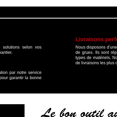
620.00 €.
500.0
Livraisons per
 solutions selon vos
Nous disposons d'une f
antier.
de grues. Ils sont ré
types de matériels. N
de livraisons les plus 
ation par notre service
 pour garantir la bonne
Le bon outil 