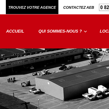
Aller
TROUVEZ VOTRE AGENCE
CONTACTEZ AEB
au
contenu
ACCUEIL
QUI SOMMES-NOUS ?
LOC