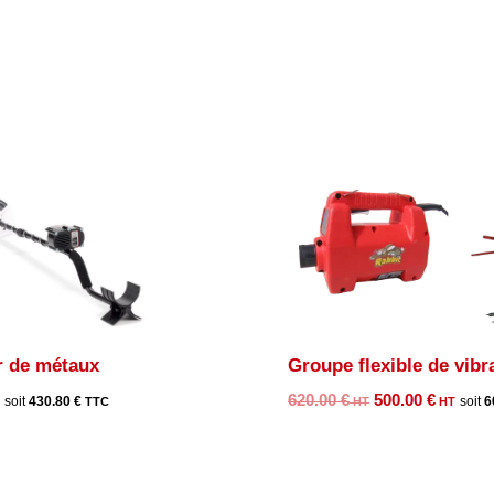
r de métaux
Groupe flexible de vibr
Le
Le
620.00
€
500.00
€
430.80
€
6
prix
prix
initial
actue
était :
est :