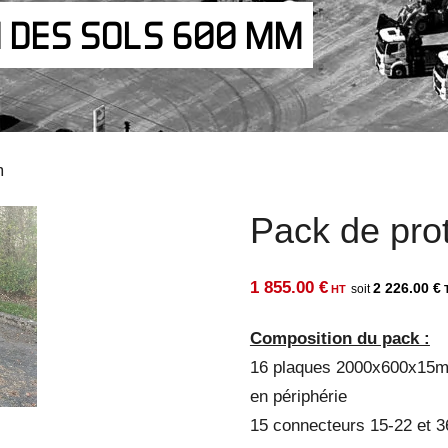
N DES SOLS 600 MM
m
Pack de pro
1 855.00
€
2 226.00
€
Composition du pack :
16 plaques 2000x600x15mm
en périphérie
15 connecteurs 15-22 et 3