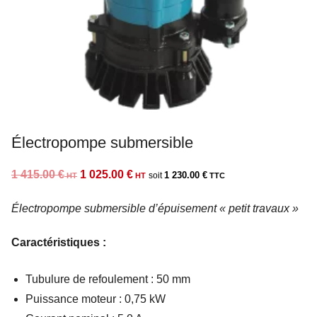
Électropompe submersible
Le
Le
1 415.00
€
1 025.00
€
1 230.00
€
prix
prix
Électropompe submersible d’épuisement « petit travaux »
initial
actuel
était :
est :
Caractéristiques :
1
1
415.00 €.
025.00 €.
Tubulure de refoulement : 50 mm
Puissance moteur : 0,75 kW