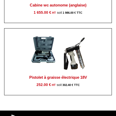
Cabine wc autonome (anglaise)
1 655.00
€
1 986.00
€
Pistolet à graisse électrique 18V
252.00
€
302.40
€