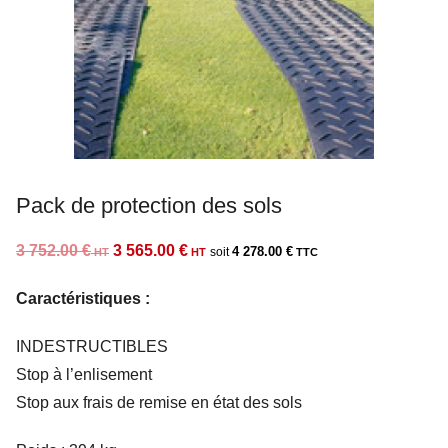
Pack de protection des sols
Le
Le
3 752.00
€
3 565.00
€
4 278.00
€
prix
prix
Caractéristiques :
initial
actuel
était :
est :
INDESTRUCTIBLES
3
3
Stop à l’enlisement
752.00 €.
565.00 €.
Stop aux frais de remise en état des sols