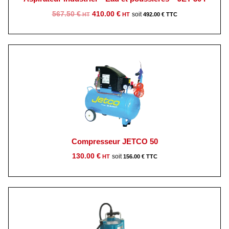
Le
Le
567.50
€
410.00
€
492.00
€
prix
prix
initial
actuel
était :
est :
567.50 €.
410.00 €.
Compresseur JETCO 50
130.00
€
156.00
€