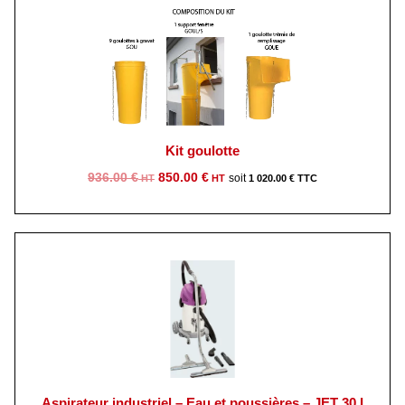
Kit goulotte
Le
Le
936.00
€
850.00
€
1 020.00
€
prix
prix
initial
actuel
était :
est :
936.00 €.
850.00 €.
Aspirateur industriel – Eau et poussières – JET 30 I