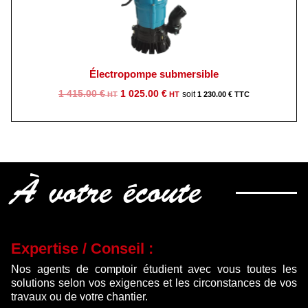
Électropompe submersible
Le
Le
1 415.00
€
1 025.00
€
1 230.00
€
prix
prix
initial
actuel
était :
est :
1
1
415.00 €.
025.00 €.
À votre écoute
Expertise / Conseil :
Nos agents de comptoir étudient avec vous toutes les
solutions selon vos exigences et les circonstances de vos
travaux ou de votre chantier.