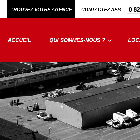
Aller
TROUVEZ VOTRE AGENCE
CONTACTEZ AEB
au
contenu
ACCUEIL
QUI SOMMES-NOUS ?
LOC