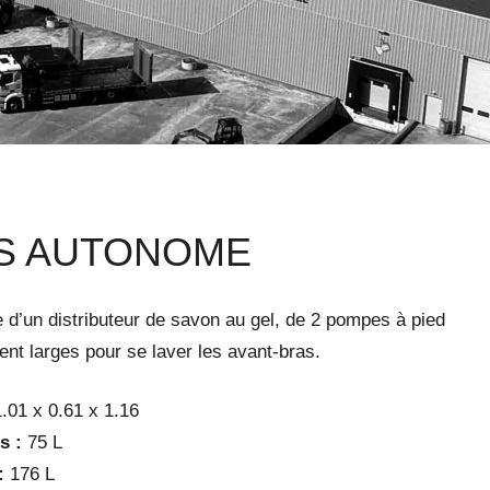
NS AUTONOME
 d’un distributeur de savon au gel, de 2 pompes à pied
nt larges pour se laver les avant-bras.
.01 x 0.61 x 1.16
s :
75 L
:
176 L