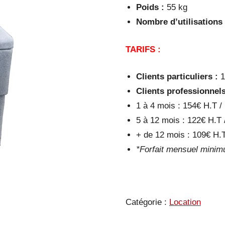
Poids :
55 kg
Nombre d’utilisations 
TARIFS :
Clients particuliers :
1
Clients professionnels
1 à 4 mois : 154€ H.T /
5 à 12 mois : 122€ H.T 
+ de 12 mois : 109€ H.T
*Forfait mensuel mini
Catégorie :
Location