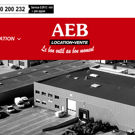
ATION
Location
AEB
et
vente
de
matériel