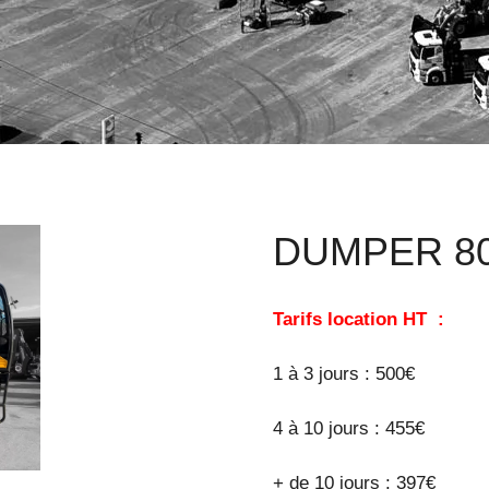
DUMPER 80
Tarifs location HT :
1 à 3 jours : 500€
4 à 10 jours : 455€
+ de 10 jours : 397€