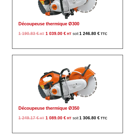
Découpeuse thermique Ø300
Le
Le
1 190.83
€
1 039.00
€
1 246.80
€
prix
prix
initial
actuel
était :
est :
1
1
190.83 €.
039.00 €.
Découpeuse thermique Ø350
Le
Le
1 249.17
€
1 089.00
€
1 306.80
€
prix
prix
initial
actuel