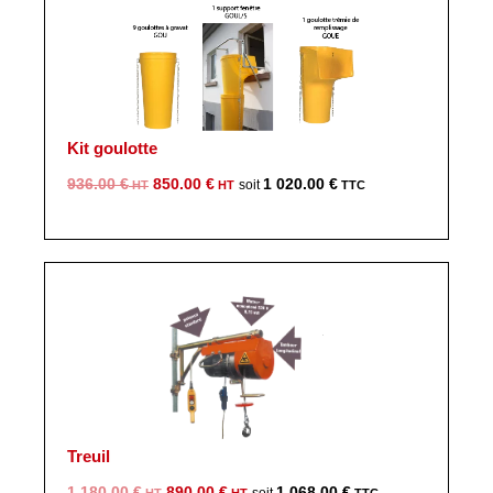
Kit goulotte
Le
Le
936.00
€
850.00
€
1 020.00
€
prix
prix
initial
actuel
était :
est :
936.00 €.
850.00 €.
Treuil
Le
Le
1 180.00
€
890.00
€
1 068.00
€