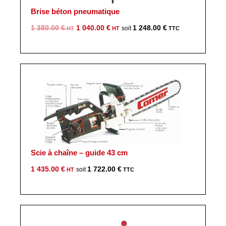
Brise béton pneumatique
Le
Le
1 380.00
€
1 040.00
€
1 248.00
€
prix
prix
initial
actuel
était :
est :
1
1
380.00 €.
040.00 €.
Scie à chaîne – guide 43 cm
1 435.00
€
1 722.00
€