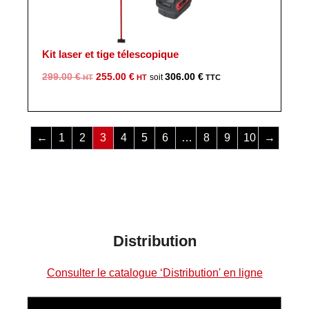
Kit laser et tige télescopique
Le
Le
299.00
€
255.00
€
306.00
€
prix
prix
initial
actuel
était :
est :
←
1
2
3
4
5
6
…
8
9
10
→
299.00 €.
255.00 €.
Distribution
Consulter le catalogue ‘Distribution' en ligne