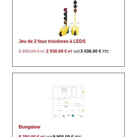
Jeu de 2 feux tricolores à LEDS
Le
Le
3 330.00
€
2 530.00
€
3 036.00
€
prix
prix
initial
actuel
était :
est :
3
2
330.00 €.
530.00 €.
Bungalow
8 250.00
€
9 900.00
€