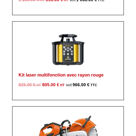
prix
prix
initial
actuel
était :
est :
1
890.00 €.
180.00 €.
Kit laser multifonction avec rayon rouge
Le
Le
925.00
€
805.00
€
966.00
€
prix
prix
initial
actuel
était :
est :
925.00 €.
805.00 €.