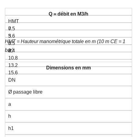
Q = débit en M3/h
HMT
0
7.5
3.6
5
HMT = Hauteur manométrique totale en m (10 m CE = 1
6
3.5
bar)
8.4
2
10.8
13.2
Dimensions en mm
15.6
DN
Ø passage libre
a
h
h1