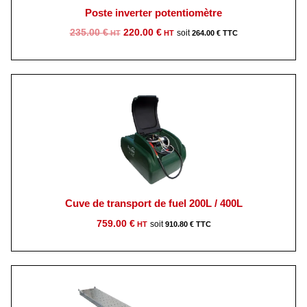
Poste inverter potentiomètre
Le
Le
235.00
€
220.00
€
264.00
€
prix
prix
initial
actuel
était :
est :
235.00 €.
220.00 €.
Cuve de transport de fuel 200L / 400L
759.00
€
910.80
€