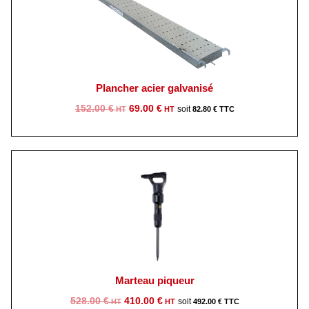
Plancher acier galvanisé
Le
Le
152.00
€
69.00
€
82.80
€
prix
prix
initial
actuel
était :
est :
152.00 €.
69.00 €.
Marteau piqueur
Le
Le
528.00
€
410.00
€
492.00
€