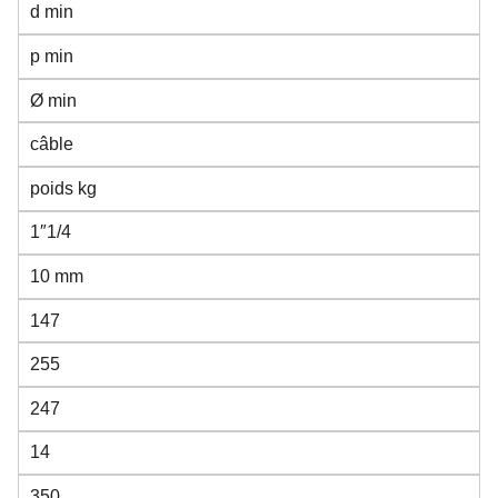
d min
p min
Ø min
câble
poids kg
1″1/4
10 mm
147
255
247
14
350