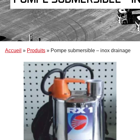
Accueil
»
Produits
»
Pompe submersible – inox drainage