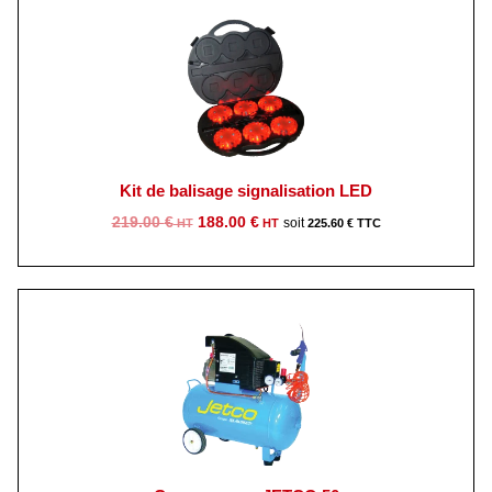
1
1
415.00 €.
025.00 €.
Kit de balisage signalisation LED
Le
Le
219.00
€
188.00
€
225.60
€
prix
prix
initial
actuel
était :
est :
219.00 €.
188.00 €.