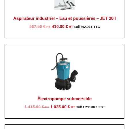
Aspirateur industriel – Eau et poussières – JET 30 I
Le
Le
567.50
€
410.00
€
492.00
€
prix
prix
initial
actuel
était :
est :
567.50 €.
410.00 €.
Électropompe submersible
Le
Le
1 415.00
€
1 025.00
€
1 230.00
€
prix
prix
initial
actuel
était :
est :