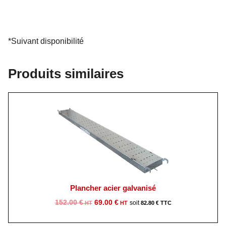
*Suivant disponibilité
Produits similaires
Plancher acier galvanisé
Le
Le
152.00
€
69.00
€
82.80
€
prix
prix