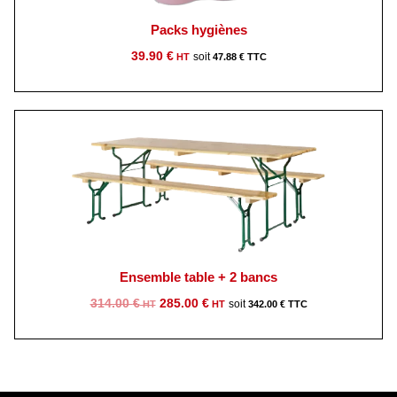
Packs hygiènes
39.90
€
47.88
€
Ensemble table + 2 bancs
Le
Le
314.00
€
285.00
€
342.00
€
prix
prix
initial
actuel
était :
est :
314.00 €.
285.00 €.