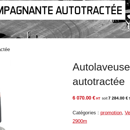
MPAGNANTE AUTOTRACTÉE
actée
Autolaveus
autotractée
6 070.00
€
7 284.00
€
Catégories :
promotion
,
Ve
2900m