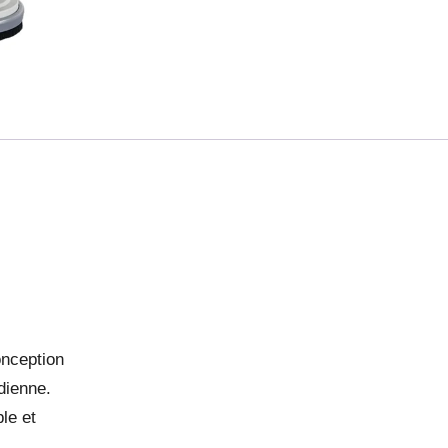
onception
dienne.
ble et