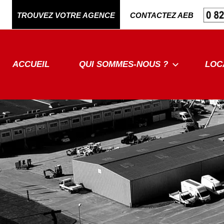
Aller
TROUVEZ VOTRE AGENCE
CONTACTEZ AEB
au
contenu
ACCUEIL
QUI SOMMES-NOUS ?
LOC