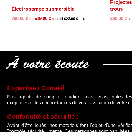
Projecteu
Électropompe submersible
trous
Le
Le
780.00
€
519.00
€
290.00
€
622.80
€
prix
prix
initial
actuel
était :
est :
780.00 €.
519.00 €.
À votre écoute
Expertise / Conseil :
Nos agents de comptoir étudient avec vous toutes les
exigences et les circonstances de vos travaux ou de votre ch
Conformité et sécurité :
Avant d'être loués, nos matériels font l'objet d'une vérific
"contrôle sécurité" interne. Ces personnes sont habilitées