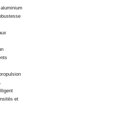
n aluminium
robustesse
aux
un
ents
propulsion
.
lligent
nsités et