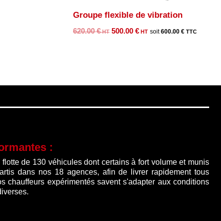
Groupe flexible de vibration
Le
Le
620.00
€
500.00
€
600.00
€
prix
prix
initial
actuel
était :
est :
620.00 €.
500.00 €.
formantes :
lotte de 130 véhicules dont certains à fort volume et munis
partis dans nos 18 agences, afin de livrer rapidement tous
os chauffeurs expérimentés savent s'adapter aux conditions
diverses.