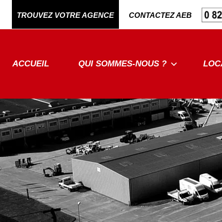
Aller
TROUVEZ VOTRE AGENCE
CONTACTEZ AEB
au
contenu
ACCUEIL
QUI SOMMES-NOUS ?
LOC