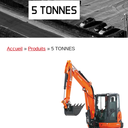
5 TONNES
Accueil
»
Produits
»
5 TONNES