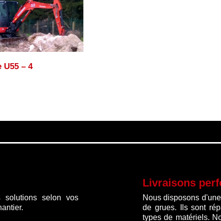
e U55 – 4
Livraisons per
 solutions selon vos
Nous disposons d'une f
antier.
de grues. Ils sont ré
types de matériels. N