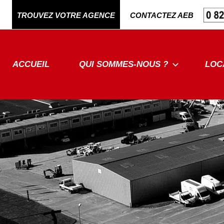
Aller
TROUVEZ VOTRE AGENCE
CONTACTEZ AEB
au
contenu
ACCUEIL
QUI SOMMES-NOUS ?
LOC