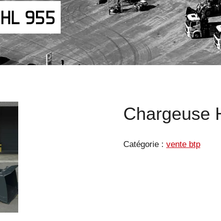
 HL 955
Chargeuse 
Catégorie :
vente btp