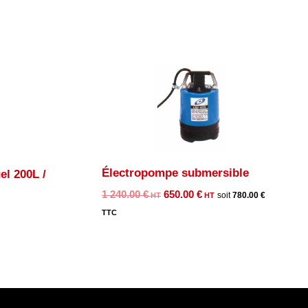
Électropompe submersible
el 200L /
Le
Le
1 240.00
€
650.00
€
780.00
€
prix
prix
initial
actuel
était :
est :
1
650.00 €.
240.00 €.