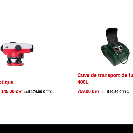
Cuve de transport de fu
ptique
400L
Le
Le
145.00
€
759.00
€
174.00
€
910.80
€
prix
prix
initial
actuel
était :
est :
199.00 €.
145.00 €.