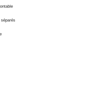
montable
s séparés
e