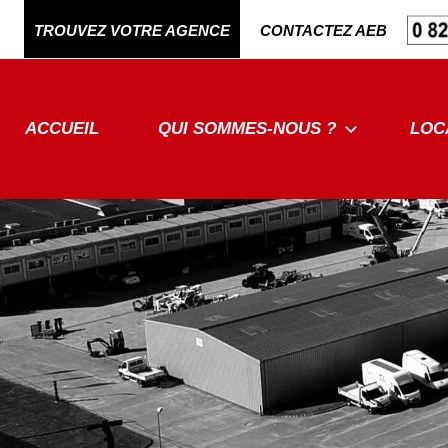
Aller
TROUVEZ VOTRE AGENCE
CONTACTEZ AEB
au
contenu
ACCUEIL
QUI SOMMES-NOUS ?
LOC