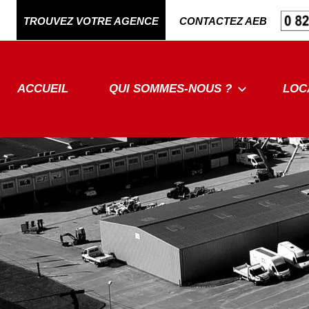
Aller
TROUVEZ VOTRE AGENCE
CONTACTEZ AEB
au
contenu
ACCUEIL
QUI SOMMES-NOUS ?
LOC