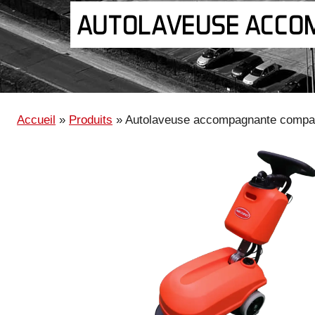
AUTOLAVEUSE ACCO
Accueil
»
Produits
»
Autolaveuse accompagnante compa