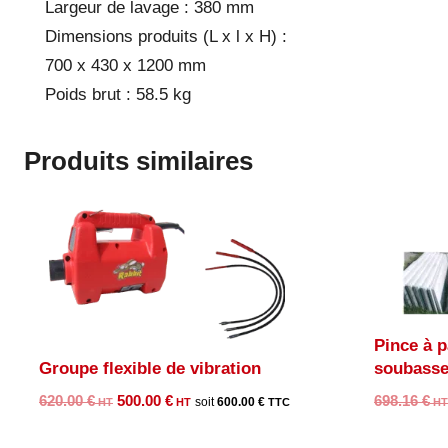
Largeur de lavage : 380 mm
Dimensions produits (L x l x H) :
700 x 430 x 1200 mm
Poids brut : 58.5 kg
Produits similaires
Pince à 
Groupe flexible de vibration
soubass
Le
Le
620.00
€
500.00
€
698.16
€
600.00
€
prix
prix