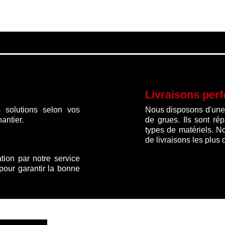
initial
actuel
initial
actue
était :
est :
était :
est :
698.16 €.
473.00 €.
780.00 €.
519.0
Livraisons per
 solutions selon vos
Nous disposons d'une f
antier.
de grues. Ils sont ré
types de matériels. N
de livraisons les plus 
ation par notre service
 pour garantir la bonne