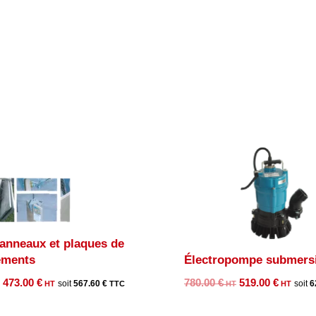
panneaux et plaques de
ements
Électropompe submers
Le
Le
Le
Le
473.00
€
780.00
€
519.00
€
567.60
€
6
prix
prix
prix
prix