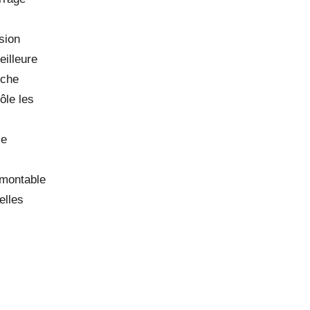
sion
eilleure
êche
ôle les
le
émontable
elles