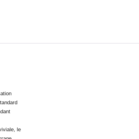
ation
standard
ndant
iviale, le
rrage