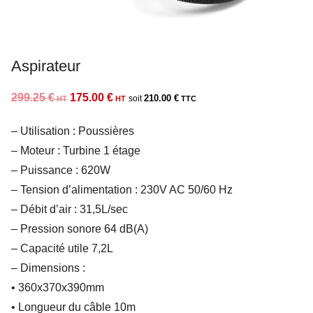
Aspirateur
Le
Le
299.25
€
175.00
€
210.00
€
prix
prix
– Utilisation : Poussières
initial
actuel
– Moteur : Turbine 1 étage
était :
est :
– Puissance : 620W
299.25 €.
175.00 €.
– Tension d’alimentation : 230V AC 50/60 Hz
– Débit d’air : 31,5L/sec
– Pression sonore 64 dB(A)
– Capacité utile 7,2L
– Dimensions :
• 360x370x390mm
• Longueur du câble 10m