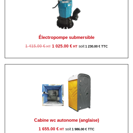
Électropompe submersible
Le
Le
1 415.00
€
1 025.00
€
1 230.00
€
prix
prix
initial
actuel
était :
est :
1
1
415.00 €.
025.00 €.
Cabine wc autonome (anglaise)
1 655.00
€
1 986.00
€