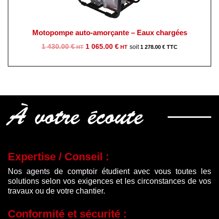
Motopompe auto-amorçante – Eaux chargées
Le
Le
1 430.00
€
1 065.00
€
1 278.00
€
prix
prix
initial
actuel
était :
est :
1
1
430.00 €.
065.00 €.
À votre écoute
Expertise / Conseil :
Nos agents de comptoir étudient avec vous toutes les
solutions selon vos exigences et les circonstances de vos
travaux ou de votre chantier.
Conformité et sécurité :