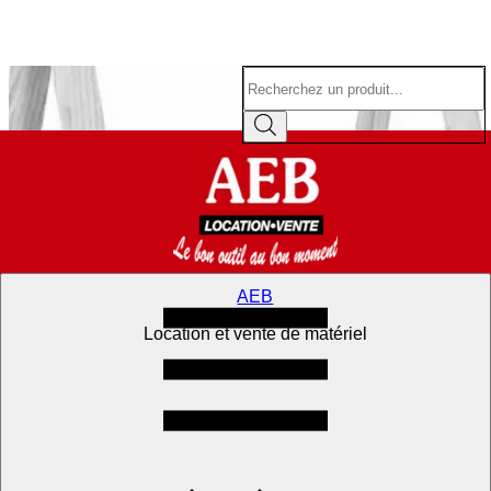
Aller
Recherche
au
de
contenu
produits
AEB
Location et vente de matériel