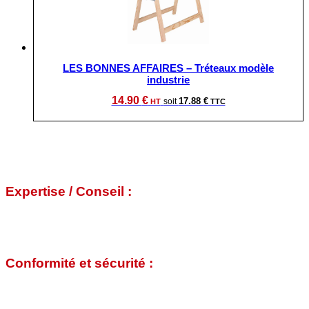
LES BONNES AFFAIRES – Tréteaux modèle
industrie
14.90
€
17.88
€
À votre écoute
Expertise / Conseil :
Nos agents de comptoir étudient avec vous toutes les
solutions selon vos exigences et les circonstances de vos
travaux ou de votre chantier.
Conformité et sécurité :
Avant d'être loués, nos matériels font l'objet d'une vérification
par notre service "contrôle sécurité" interne. Ces personnes
sont habilitées pour garantir la bonne conformité du matériel