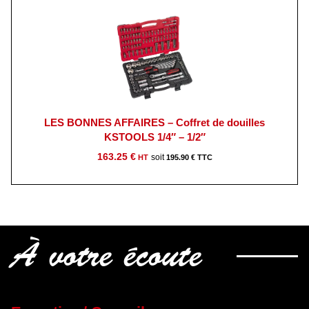
LES BONNES AFFAIRES – Coffret de douilles
KSTOOLS 1/4″ – 1/2″
163.25
€
195.90
€
À votre écoute