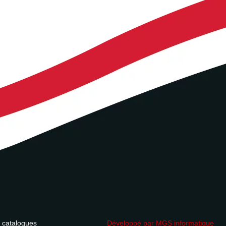
 catalogues
Développé par MGS informatique