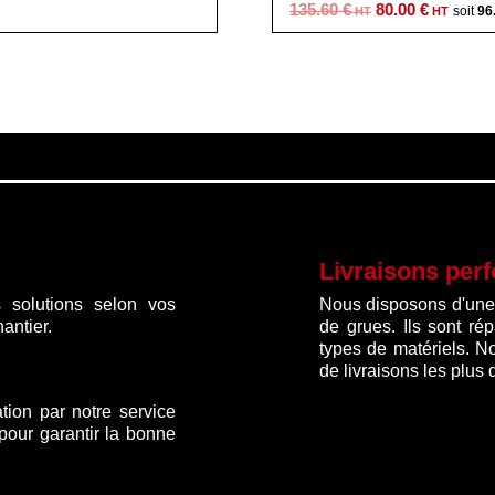
prix
prix
Le
Le
135.60
€
80.00
€
96
initial
actuel
prix
prix
était :
est :
initial
actuel
3
2
était :
est :
169.00 €.
825.00 €.
135.60 €.
80.00 
Livraisons per
 solutions selon vos
Nous disposons d'une f
antier.
de grues. Ils sont ré
types de matériels. N
de livraisons les plus 
ation par notre service
 pour garantir la bonne