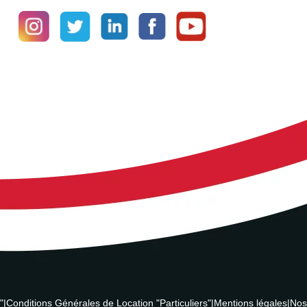
"
|
Conditions Générales de Location "Particuliers"
|
Mentions légales
|
Nos