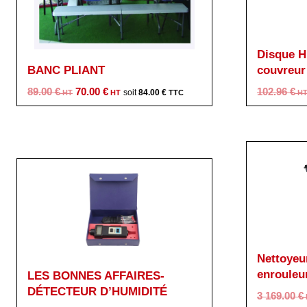
Disque H
BANC PLIANT
couvreur
Le
Le
89.00
€
70.00
€
102.96
€
84.00
€
prix
prix
initial
actuel
était :
est :
89.00 €.
70.00 €.
Nettoyeu
enrouleu
LES BONNES AFFAIRES-
DÉTECTEUR D’HUMIDITÉ
3 169.00
€