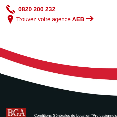
0820 200 232
Trouvez votre agence
AEB
Conditions Générales de Location "Professionnels