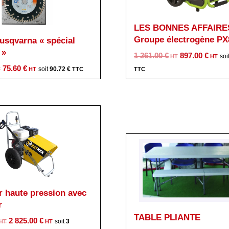
LES BONNES AFFAIRE
Groupe électrogène PX
usqvarna « spécial
 »
Le
Le
1 261.00
€
897.00
€
Le
Le
prix
pri
75.60
€
90.72
€
prix
prix
initial
act
initial
actuel
était :
est 
était :
est :
1
897
102.96 €.
75.60 €.
261.00 €.
r haute pression avec
r
TABLE PLIANTE
Le
Le
2 825.00
€
3