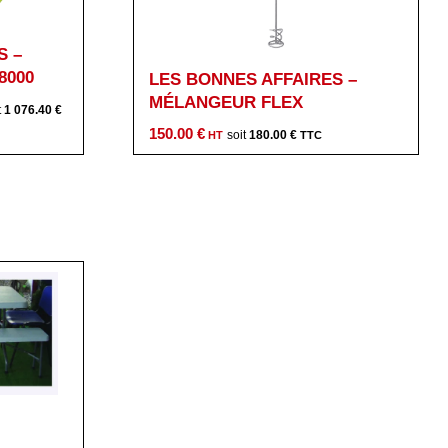
S –
8000
LES BONNES AFFAIRES –
MÉLANGEUR FLEX
1 076.40
€
x
150.00
€
180.00
€
uel
:
.00 €.